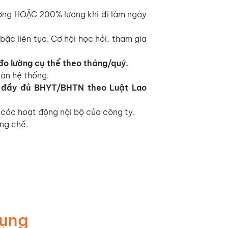
ương HOẶC 200% lương khi đi làm ngày
bậc liên tục. Cơ hội học hỏi, tham gia
đo lường cụ thể theo tháng/quý.
oàn hệ thống.
đầy đủ BHYT/BHTN theo Luật Lao
 các hoạt động nội bộ của công ty.
ng chế.
Dụng