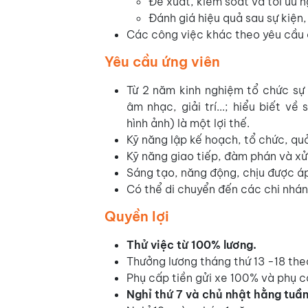
Đề xuất, kiểm soát và tối ưu n
Đánh giá hiệu quả sau sự kiện,
Các công việc khác theo yêu cầu c
Yêu cầu ứng viên
Từ 2 năm kinh nghiệm tổ chức sự k
âm nhạc, giải trí...; hiểu biết về
hình ảnh) là một lợi thế.
Kỹ năng lập kế hoạch, tổ chức, quả
Kỹ năng giao tiếp, đàm phán và xử 
Sáng tạo, năng động, chịu được áp
Có thể di chuyển đến các chi nhán
Quyền lợi
Thử việc từ 100% lương.
Thưởng lương tháng thứ 13 -18 the
Phụ cấp tiền gửi xe 100% và phụ 
Nghỉ thứ 7 và chủ nhật hằng tuần