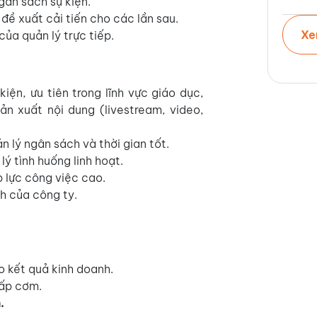
gân sách sự kiện.
 đề xuất cải tiến cho các lần sau.
Xe
ủa quản lý trực tiếp.
iện, ưu tiên trong lĩnh vực giáo dục,
 sản xuất nội dung (livestream, video,
n lý ngân sách và thời gian tốt.
lý tình huống linh hoạt.
 lực công việc cao.
h của công ty.
o kết quả kinh doanh.
cấp cơm.
.