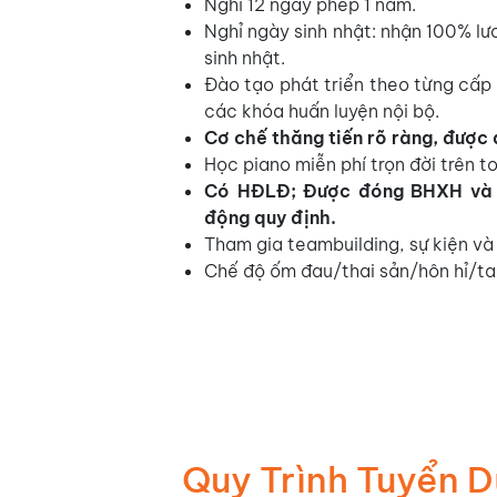
Nghỉ 12 ngày phép 1 năm.
Nghỉ ngày sinh nhật: nhận 100% l
sinh nhật.
Đào tạo phát triển theo từng cấp 
các khóa huấn luyện nội bộ.
Cơ chế thăng tiến rõ ràng, được 
Học piano miễn phí trọn đời trên t
Có HĐLĐ;
Được đóng BHXH và 
động quy định.
Tham gia teambuilding, sự kiện và
Chế độ ốm đau/thai sản/hôn hỉ/ta
Quy Trình Tuyển 