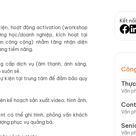
Kết nối
iện, hoạt động activation (workshop
ường học/doanh nghiệp, kích hoạt tại
an công cộng) nhằm tăng nhận diện
àng tiềm năng.
ng cấp dịch vụ (âm thanh, ánh sáng,
Công
n suôn sẻ.
ự kiện tại trung tâm để đảm bảo quy
Thực
Văn ph
ên kế hoạch sản xuất video, hình ảnh,
Cont
Văn ph
nt có thể ghi hình, phỏng vấn khách
hượng phục vụ quảng bá.
Seni
Văn ph