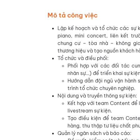
Mô tả công việc
Lập kế hoạch và tổ chức các sự k
piano, mini concert, liên kết tr
chung cư – tòa nhà – không gi
thương hiệu và tạo nguồn khách h
Tổ chức và điều phối:
Phối hợp với các đối tác cu
nhân sự...) để triển khai sự kiệ
Hướng dẫn đội ngũ vận hành s
trình tổ chức chuyên nghiệp.
Nội dung và truyền thông sự kiện:
Kết hợp với team Content để l
livestream sự kiện.
Tạo điều kiện để team Conte
hàng, thu thập tư liệu chất p
Quản lý ngân sách và báo cáo: