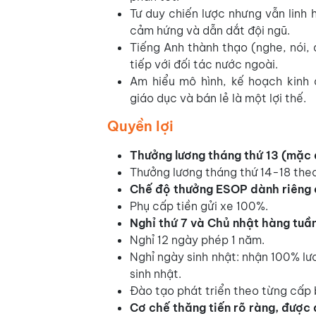
Tư duy chiến lược nhưng vẫn linh 
cảm hứng và dẫn dắt đội ngũ.
Tiếng Anh thành thạo (nghe, nói, 
tiếp với đối tác nước ngoài.
Am hiểu mô hình, kế hoạch kinh d
giáo dục và bán lẻ là một lợi thế.
Quyền lợi
Thưởng lương tháng thứ 13 (mặc 
Thưởng lương tháng thứ 14-18 theo
Chế độ thưởng ESOP dành riêng 
Phụ cấp tiền gửi xe 100%.
Nghỉ thứ 7 và Chủ nhật hàng tuần
Nghỉ 12 ngày phép 1 năm.
Nghỉ ngày sinh nhật: nhận 100% l
sinh nhật.
Đào tạo phát triển theo từng cấp b
Cơ chế thăng tiến rõ ràng, được 