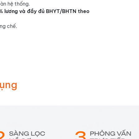
oàn hệ thống.
% lương và đầy đủ BHYT/BHTN theo
ng chế.
Dụng