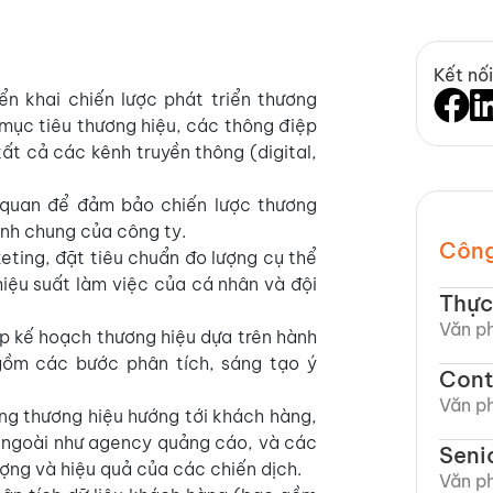
Kết nối
ển khai chiến lược phát triển thương
mục tiêu thương hiệu, các thông điệp
tất cả các kênh truyền thông (digital,
 quan để đảm bảo chiến lược thương
anh chung của công ty.
Công
ting, đặt tiêu chuẩn đo lượng cụ thể
iệu suất làm việc của cá nhân và đội
Thực
Văn ph
lập kế hoạch thương hiệu dựa trên hành
gồm các bước phân tích, sáng tạo ý
Cont
Văn ph
ng thương hiệu hướng tới khách hàng,
n ngoài như agency quảng cáo, và các
Seni
ượng và hiệu quả của các chiến dịch.
Văn ph