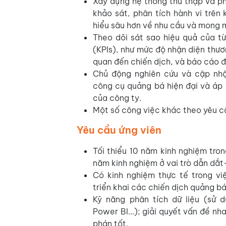
Xây dựng hệ thống thu thập và ph
khảo sát, phân tích hành vi trên 
hiểu sâu hơn về nhu cầu và mong 
Theo dõi sát sao hiệu quả của từ
(KPIs), như mức độ nhận diện thươn
quan đến chiến dịch, và báo cáo đ
Chủ động nghiên cứu và cập nhậ
công cụ quảng bá hiện đại và áp 
của công ty.
Một số công việc khác theo yêu c
Yêu cầu ứng viên
Tối thiểu 10 năm kinh nghiệm tron
năm kinh nghiệm ở vai trò dẫn dắt
Có kinh nghiệm thực tế trong vi
triển khai các chiến dịch quảng b
Kỹ năng phân tích dữ liệu (sử 
Power BI...); giải quyết vấn đề n
phán tốt.