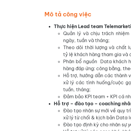
Mô tả công việc
Thực hiện Lead team Telemarketi
Quản lý và chịu trách nhiệm
ngày, tuần và tháng;
Theo dõi thời lượng và chất 
tỷ lệ khách hàng tham gia và 
Phân bổ nguồn Data khách h
hàng đáp ứng: công bằng, theo
Hỗ trợ, hướng dẫn các thành v
xử lý các tình huống/cuộc g
tuần, tháng;
Đảm bảo KPI team + KPI cá nh
Hỗ trợ – đào tạo – coaching nhâ
Đào tạo nhân sự mới về quy trì
xử lý từ chối & kịch bản Data l
Đào tạo định kỳ cho nhân sự yế