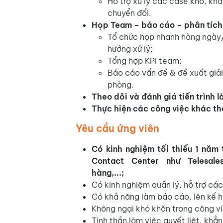
Hỗ trợ xử lý các case khó, khá
chuyển đổi.
Họp Team – báo cáo – phân tích 
Tổ chức họp nhanh hàng ngày/
hướng xử lý;
Tổng hợp KPI team;
Báo cáo vấn đề & đề xuất giả
phòng.
Theo dõi và đánh giá tiến trình l
Thực hiện các công việc khác t
Yêu cầu ứng viên
Có kinh nghiệm tối thiểu 1 năm 
Contact Center như Telesale
hàng,...;
Có kinh nghiệm quản lý, hỗ trợ cá
Có khả năng làm báo cáo, lên kế h
Không ngại khó khăn trong công việ
Tinh thần làm việc quyết liệt, khẳ