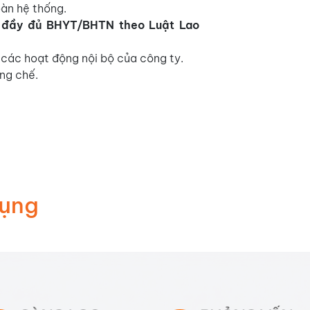
oàn hệ thống.
đầy đủ BHYT/BHTN theo Luật Lao
 các hoạt động nội bộ của công ty.
ng chế.
Dụng