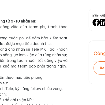
Kết nối
ng từ 5-10 nhân sự
:
 công việc của team phụ trách theo
lượng cuộc gọi để đảm bảo kiểm soát
đạt được mục tiêu doanh thu;
àng cho nhân sự Tele MKT gọi khách
Công
 năng lực làm việc của từng nhân sự;
iên trong team hoàn tất công việc và
ọi khó mà team gặp phải trong ngày,
Xe
ân theo mục tiêu phòng.
n sự:
nh Tele, kỹ năng follow nhiều vòng,
ạnh;
u để cải thiện KPI;