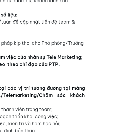
ch từ chối sâu, khách lạnh khó
số liệu:
tuần để cập nhật tiến độ team &
i pháp kịp thời cho Phó phòng/Trưởng
àm việc của nhân sự Tele Marketing;
heo theo chỉ đạo của PTP.
tại các vị trí tương đương tại mảng
s/Telemarketing/Chăm sóc khách
c thành viên trong team;
oạch triển khai công việc;
c, kiên trì và ham học hỏi;
ng định bản thân;